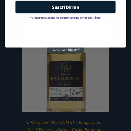
Suscribirme
*Al registrarse, acepta recibir marketing por correo electrónico.
100% Agave
BALSAMAL
Barquisimeto
Cocui Trelease
Cocuy
Cocuy Balsamal