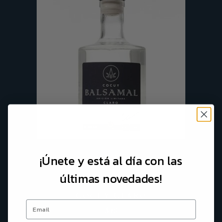
100% Agave
BALSAMAL
Barquisimeto
¡Únete y está al día con las
Claro
Cocui Trelease
Cocuy
últimas novedades!
Cocuy Balsamal
Venezuela
Cocuy Claro
$
40